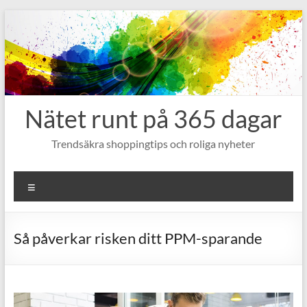
Hoppa
till
innehåll
Nätet runt på 365 dagar
Trendsäkra shoppingtips och roliga nyheter
Meny
Så påverkar risken ditt PPM-sparande