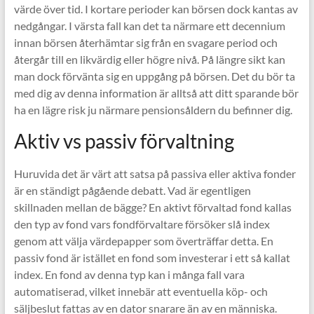
värde över tid. I kortare perioder kan börsen dock kantas av
nedgångar. I värsta fall kan det ta närmare ett decennium
innan börsen återhämtar sig från en svagare period och
återgår till en likvärdig eller högre nivå. På längre sikt kan
man dock förvänta sig en uppgång på börsen. Det du bör ta
med dig av denna information är alltså att ditt sparande bör
ha en lägre risk ju närmare pensionsåldern du befinner dig.
Aktiv vs passiv förvaltning
Huruvida det är värt att satsa på passiva eller aktiva fonder
är en ständigt pågående debatt. Vad är egentligen
skillnaden mellan de bägge? En aktivt förvaltad fond kallas
den typ av fond vars fondförvaltare försöker slå index
genom att välja värdepapper som överträffar detta. En
passiv fond är istället en fond som investerar i ett så kallat
index. En fond av denna typ kan i många fall vara
automatiserad, vilket innebär att eventuella köp- och
säljbeslut fattas av en dator snarare än av en människa.