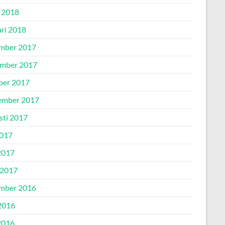
 2018
ari 2018
mber 2017
mber 2017
ber 2017
ember 2017
sti 2017
2017
2017
 2017
mber 2016
 2016
2016