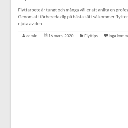
Flyttarbete är tungt och många väljer att anlita en professi
Genom att förbereda dig på bästa sätt så kommer flytten 
njuta av den
admin
16 mars, 2020
Flyttips
Inga komm