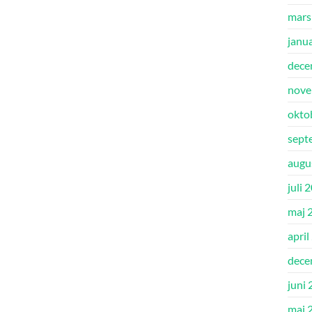
mars
janu
dece
nove
okto
sept
augu
juli 
maj 
april
dece
juni
maj 