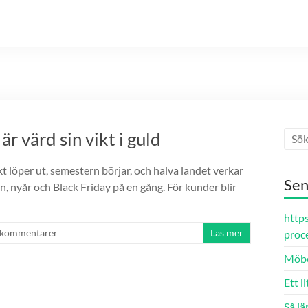
r värd sin vikt i guld
kt löper ut, semestern börjar, och halva landet verkar
Sen
n, nyår och Black Friday på en gång. För kunder blir
https
 kommentarer
Läs mer
proce
Möbel
Ett l
Så jä