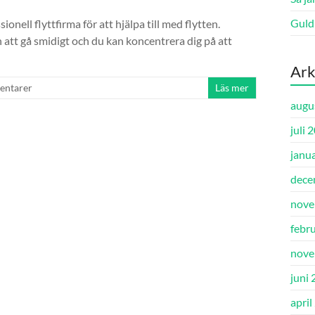
Guld 
onell flyttfirma för att hjälpa till med flytten.
att gå smidigt och du kan koncentrera dig på att
Ark
entarer
Läs mer
augu
juli 
janu
dece
nove
febr
nove
juni
april