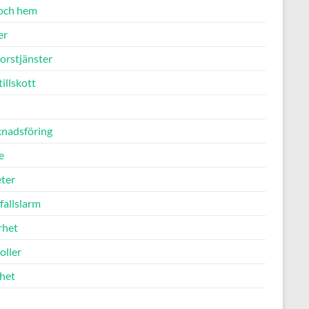
och hem
er
orstjänster
illskott
nadsföring
e
ter
fallslarm
rhet
oller
het