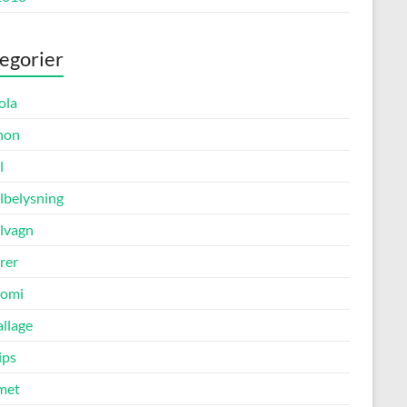
egorier
ola
non
l
lbelysning
lvagn
rer
omi
llage
ips
met