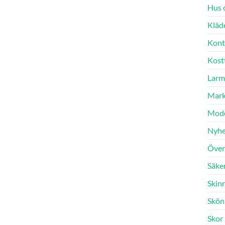
Hus 
Kläd
Kont
Kostt
Larm
Mark
Mod
Nyhe
Över
Säke
Skinr
Skön
Skor