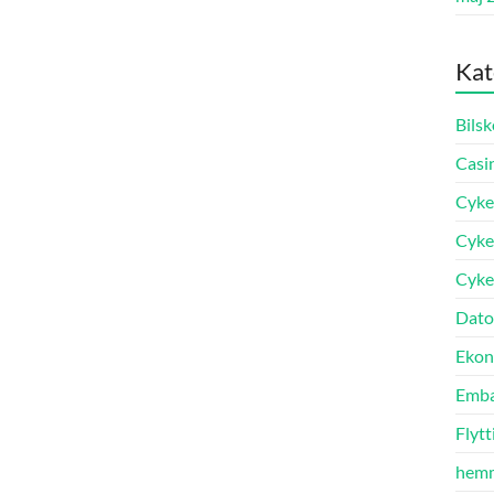
Kat
Bilsk
Casi
Cyke
Cyke
Cyke
Dato
Ekon
Emba
Flytt
hem