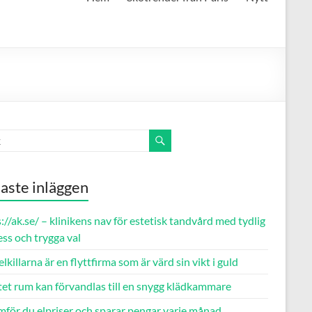
aste inläggen
://ak.se/ – klinikens nav för estetisk tandvård med tydlig
ss och trygga val
killarna är en flyttfirma som är värd sin vikt i guld
itet rum kan förvandlas till en snygg klädkammare
mför du elpriser och sparar pengar varje månad