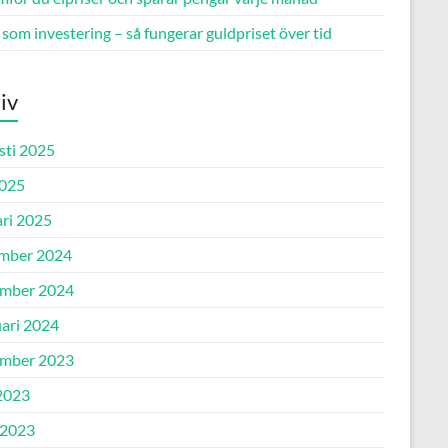
som investering – så fungerar guldpriset över tid
iv
sti 2025
2025
ari 2025
mber 2024
mber 2024
uari 2024
mber 2023
 2023
 2023