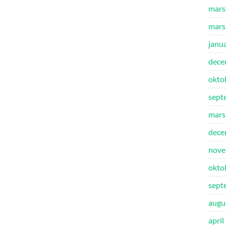
mars
mars
janu
dece
okto
sept
mars
dece
nove
okto
sept
augu
april