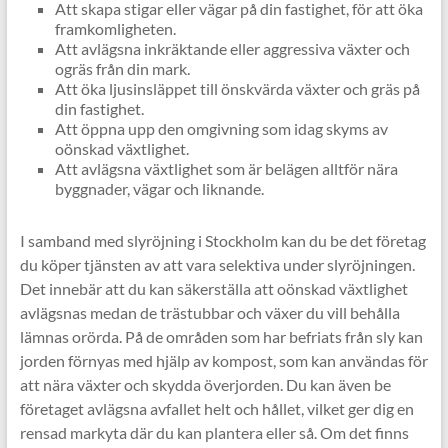
Att skapa stigar eller vägar på din fastighet, för att öka
framkomligheten.
Att avlägsna inkräktande eller aggressiva växter och
ogräs från din mark.
Att öka ljusinsläppet till önskvärda växter och gräs på
din fastighet.
Att öppna upp den omgivning som idag skyms av
oönskad växtlighet.
Att avlägsna växtlighet som är belägen alltför nära
byggnader, vägar och liknande.
I samband med slyröjning i Stockholm kan du be det företag
du köper tjänsten av att vara selektiva under slyröjningen.
Det innebär att du kan säkerställa att oönskad växtlighet
avlägsnas medan de trästubbar och växer du vill behålla
lämnas orörda. På de områden som har befriats från sly kan
jorden förnyas med hjälp av kompost, som kan användas för
att nära växter och skydda överjorden. Du kan även be
företaget avlägsna avfallet helt och hållet, vilket ger dig en
rensad markyta där du kan plantera eller så. Om det finns