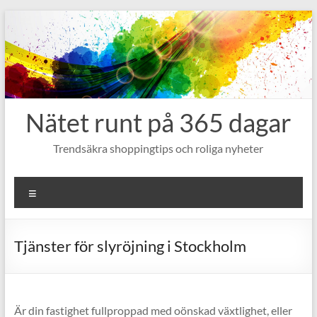
Hoppa
till
innehåll
Nätet runt på 365 dagar
Trendsäkra shoppingtips och roliga nyheter
Meny
Tjänster för slyröjning i Stockholm
Är din fastighet fullproppad med oönskad växtlighet, eller