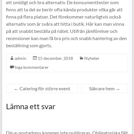
ett smidigt och bra alternativ. De konsumenttester som
finns att ta del av berör ofta kända produkter vilka går att
finna på flera platser. Det förekommer naturligtvis också
alternativ som är svåra att hitta i butik. Här kan man vinna
på att snabbt beställa på nätet. Utifrån jämförelser och
recensioner kan man få bra pris och snabb hantering av den
beställning som gjorts.
admin
15 december, 2018
Nyheter
Inga kommentarer
←
Catering för större event
Säkrare hem
→
Lämna ett svar
Din e-postadress kommer inte publiceras.
Obligatoriska fält