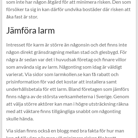
som inte har någon åtgärd för att minimera risken. Den som
försöker ta sig in kan därför undvika bostäder där risken att
åka fast är stor.
Jämföra larm
Intresset för karm är större än någonsin och det finns inte
någon direkt gränsdragning mellan stad och glesbygd. För
några år sedan var det i huvudsak företag och finare villor
som använda sig av larm. Någonting som idag är väldigt
varierat. Via sidor som larmkollen.se kan få rabatt och
prisinformation för vad det kostar att installera samt
underhållsbetala för ett larm. Bland företagen som jämförs
finns några av de största verksamheterna i Sverige. Genom
att välja större aktörer kan man i högre utsträckning räkna
med att väktare finns tillgängliga snabbt om någonting
skulle hända.
Via sidan finns också en blogg med bra fakta för hur man
kan gå till väga när man vill minimera risken för brott.