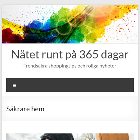
Hoppa
till
innehåll
Nätet runt på 365 dagar
Trendsäkra shoppingtips och roliga nyheter
Meny
Säkrare hem