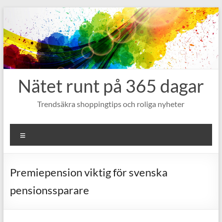
Hoppa
till
innehåll
Nätet runt på 365 dagar
Trendsäkra shoppingtips och roliga nyheter
Meny
Premiepension viktig för svenska
pensionssparare