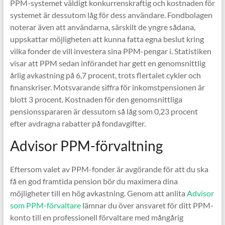
PPM-systemet väldigt konkurrenskraftig och kostnaden för
systemet är dessutom låg för dess användare. Fondbolagen
noterar även att användarna, särskilt de yngre sådana,
uppskattar möjligheten att kunna fatta egna beslut kring
vilka fonder de vill investera sina PPM-pengar i. Statistiken
visar att PPM sedan införandet har gett en genomsnittlig
årlig avkastning på 6,7 procent, trots flertalet cykler och
finanskriser. Motsvarande siffra för inkomstpensionen är
blott 3 procent. Kostnaden för den genomsnittliga
pensionsspararen är dessutom så låg som 0,23 procent
efter avdragna rabatter på fondavgifter.
Advisor PPM-förvaltning
Eftersom valet av PPM-fonder är avgörande för att du ska
få en god framtida pension bör du maximera dina
möjligheter till en hög avkastning. Genom att anlita
Advisor
som PPM-förvaltare
lämnar du över ansvaret för ditt PPM-
konto till en professionell förvaltare med mångårig