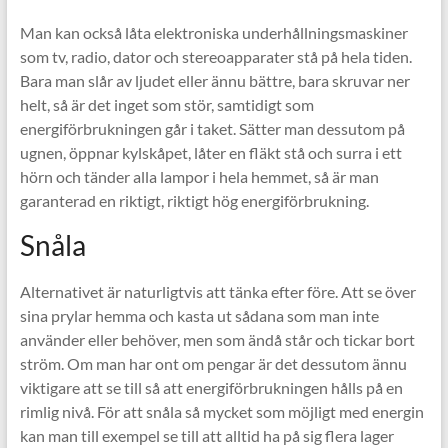
Man kan också låta elektroniska underhållningsmaskiner
som tv, radio, dator och stereoapparater stå på hela tiden.
Bara man slår av ljudet eller ännu bättre, bara skruvar ner
helt, så är det inget som stör, samtidigt som
energiförbrukningen går i taket. Sätter man dessutom på
ugnen, öppnar kylskåpet, låter en fläkt stå och surra i ett
hörn och tänder alla lampor i hela hemmet, så är man
garanterad en riktigt, riktigt hög energiförbrukning.
Snåla
Alternativet är naturligtvis att tänka efter före. Att se över
sina prylar hemma och kasta ut sådana som man inte
använder eller behöver, men som ändå står och tickar bort
ström. Om man har ont om pengar är det dessutom ännu
viktigare att se till så att energiförbrukningen hålls på en
rimlig nivå. För att snåla så mycket som möjligt med energin
kan man till exempel se till att alltid ha på sig flera lager