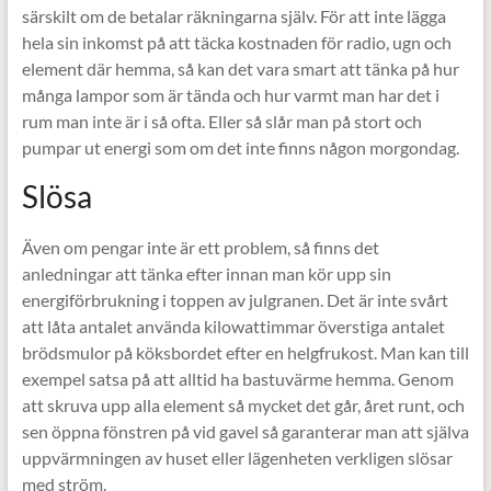
särskilt om de betalar räkningarna själv. För att inte lägga
hela sin inkomst på att täcka kostnaden för radio, ugn och
element där hemma, så kan det vara smart att tänka på hur
många lampor som är tända och hur varmt man har det i
rum man inte är i så ofta. Eller så slår man på stort och
pumpar ut energi som om det inte finns någon morgondag.
Slösa
Även om pengar inte är ett problem, så finns det
anledningar att tänka efter innan man kör upp sin
energiförbrukning i toppen av julgranen. Det är inte svårt
att låta antalet använda kilowattimmar överstiga antalet
brödsmulor på köksbordet efter en helgfrukost. Man kan till
exempel satsa på att alltid ha bastuvärme hemma. Genom
att skruva upp alla element så mycket det går, året runt, och
sen öppna fönstren på vid gavel så garanterar man att själva
uppvärmningen av huset eller lägenheten verkligen slösar
med ström.